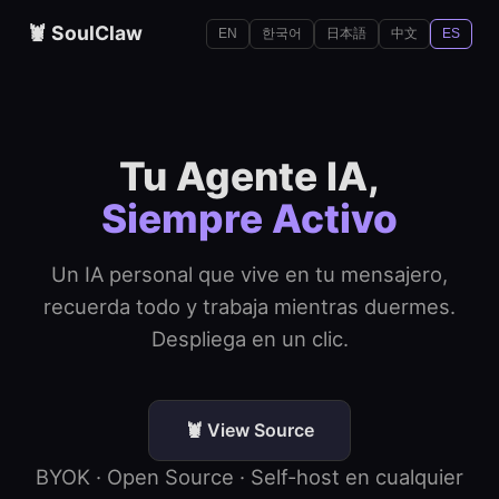
🦞 SoulClaw
한국어
日本語
中文
EN
ES
Tu Agente IA,
Siempre Activo
Un IA personal que vive en tu mensajero,
recuerda todo y trabaja mientras duermes.
Despliega en un clic.
🦞 View Source
BYOK · Open Source · Self-host en cualquier