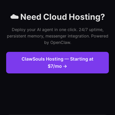
☁️ Need Cloud Hosting?
Deploy your AI agent in one click. 24/7 uptime,
persistent memory, messenger integration. Powered
by OpenClaw.
ClawSouls Hosting — Starting at
$7/mo →